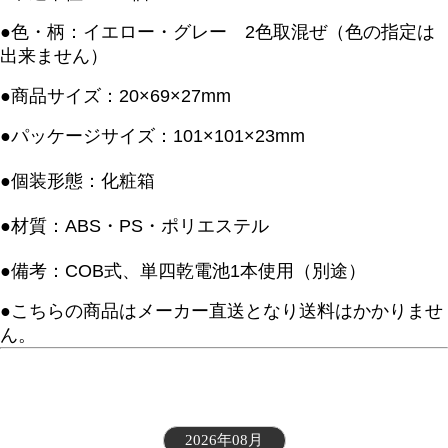
●色・柄：イエロー・グレー 2色取混ぜ（色の指定は
出来ません）
●商品サイズ：20×69×27mm
●パッケージサイズ：101
×101×23mm
●個装形態
：化粧箱
●材質：ABS・PS・ポリエステル
●備考：COB式、単四乾電池1本使用（別途）
●
こちらの商品はメーカー直送となり送料はかかりませ
ん。
2026年08月